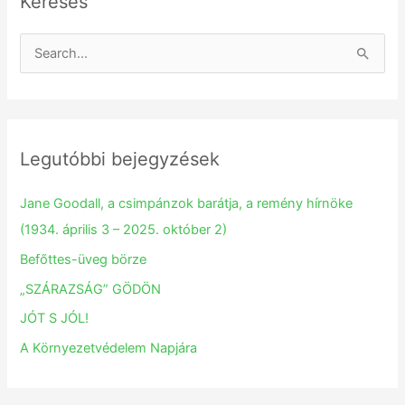
Keresés
S
e
a
r
Legutóbbi bejegyzések
c
h
Jane Goodall, a csimpánzok barátja, a remény hírnöke
f
(1934. április 3 – 2025. október 2)
o
Befőttes-üveg börze
r
„SZÁRAZSÁG” GÖDÖN
:
JÓT S JÓL!
A Környezetvédelem Napjára