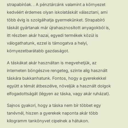
strapabíróak. . A pénztárcánk valamint a környezet
kedvéért érdemes olyan iskolatáskát választani, ami
több évig is szolgálhatja gyermekünket. Strapabíró
táskát gyártanak már újrahasznosított anyagokból is,
itt részben akár hazai, egyedi termékek közül is
válogathatunk, ezzel is támogatva a helyi,
környezetbarátabb gazdaságot.
A táskákat akár használtan is megvehetjük, az
interneten böngészve rengeteg, szinte alig használt
táskára bukkanhatunk. Fontos, hogy a gyerekekkel
együtt a témát átbeszélve, növeljük a használt dolgok
elfogadottságát (légyen az táska, vagy akár ruházat).
Sajnos gyakori, hogy a táska nem bír többet egy
tanévnél, hiszen a gyerekek naponta akár több
kilogramm tankönyvet cipelnek a hátukon.