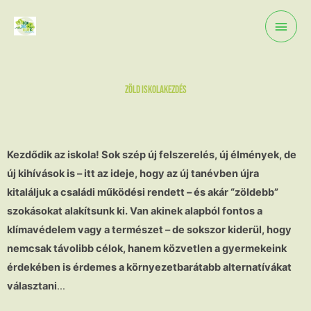
Skip
Main
to
content
Men
Zöld iskolakezdés
Kezdődik az iskola! Sok szép új felszerelés, új élmények, de
új kihívások is – itt az ideje, hogy az új tanévben újra
kitaláljuk a családi működési rendett – és akár “zöldebb”
szokásokat alakítsunk ki. Van akinek alapból fontos a
klímavédelem vagy a természet – de sokszor kiderül, hogy
nemcsak távolibb célok, hanem közvetlen a gyermekeink
érdekében is érdemes a környezetbarátabb alternatívákat
választani
…