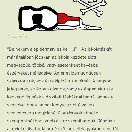
Iskolatáska
“De nekem a spiderman-es kell….!” – Az iskolatáskát
már általában jócskán az iskola kezdete előtt
megveszük, többé, vagy esetenként kevésbé
észérveket mérlegelve. Amennyiben gondosan
választottunk, sok évre kipipáltuk a témát. A nagyon
jellegzetes, az éppen divatos, vagy az éppen aktuális
kedvenc figurákkal díszített táskáknál fennáll annak a
veszélye, hogy hamar kegyvesztetté válnak –
semlegesebb megjelenésű példányok ebből a
szempontból hosszabb életre számíthatnak. Ráadásul
a rövidke divathullámra épülő modellek gyakran nem túl