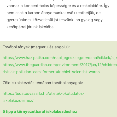
vannak a koncentrációs képességre és a reakcióidőre. Így
nem csak a karbonlábnyomunkat csökkenthetjük, de
gyerekünknek közvetlenül jót teszünk, ha gyalog vagy
kerékpárral járunk iskolába.
További tények (magyarul és angolul):
https://www.hazipatika.com/napi_egeszseg/orvosnal/cikkek/a
https://www.theguardian.com/environment/2017/jun/12/children
risk-air-pollution-cars-former-uk-chief-scientist-warns
Zöld iskolakezdés témában további anyagok:
https://tudatosvasarlo.hu/otletek-okotudatos-
iskolakezdeshez/
5 tipp a környezetbarát iskolakezdéshez