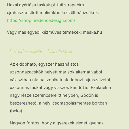
Hazai gyártású táskák pl. tuti strapabíró
újrahasznosított molinókbó készült hátizsákok:
https://shop.medencedesign.com/
Vagy más egyedi kézműves termékek: meska.hu
Étel-ital csomagolás – kulacs & társai
Az eldobható, egyszer használatos
uzsonnazacskók helyett már sok alternatívából
választhatunk: használhatunk dobozt, újraszalvétát,
uzsonnás táskát vagy viaszos kendőt is. Ezeknek a
nagy része szerencsére itt helyben, Gödön is
beszerezhető, a helyi csomagolásmentes boltban
(beka).
Nagyon fontos, hogy a gyerekek eleget igyanak