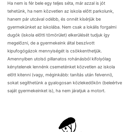
Ha nem is fér bele egy teljes séta, már azzal is jót
tehetünk, ha nem közvetlen az iskola előtt parkolunk,
hanem pár utcával odébb, és onnét kísérjük be
gyermekünket az iskolába. Nem csak a lokális forgalmi
dugók (iskola előtti tömörület) elkerülését tudjuk így
megelőzni, de a gyermekeink által beszívott
kipufogógázok mennyiségét is csökkenthetjük.
Amennyiben utolsó pillanatos rohánásból kifolyólag
kénytelenek lennénk csemeténket közvetlen az iskola
előtt kitenni (vagy, méginkább: tanítás után felvenni),
sokat segíthetünk a gyalogosan közlekedőkön (beleértve
saját gyermekeinket is), ha nem járatjuk a motort.