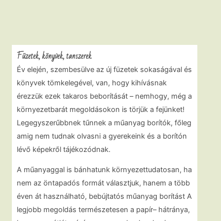
Füzetek, könyvek, tanszerek
Év elején, szembesülve az új füzetek sokaságával és
könyvek tömkelegével, van, hogy kihívásnak
érezzük ezek takaros beborítását – nemhogy, még a
környezetbarát megoldásokon is törjük a fejünket!
Legegyszerűbbnek tűnnek a műanyag borítók, főleg
amig nem tudnak olvasni a gyerekeink és a borítón
lévő képekről tájékozódnak.
A műanyaggal is bánhatunk környezettudatosan, ha
nem az öntapadós formát választjuk, hanem a több
éven át használható, bebújtatós műanyag borítást A
legjobb megoldás természetesen a papír– hátránya,