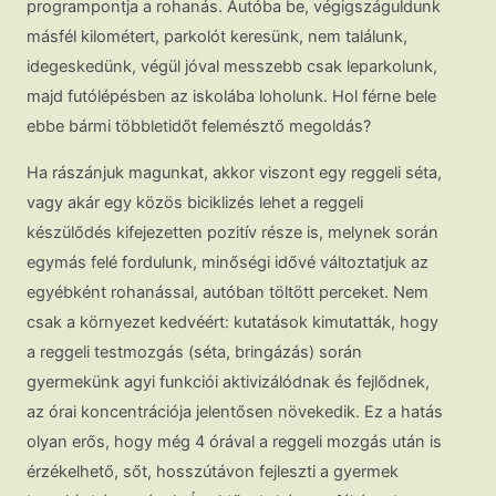
programpontja a rohanás. Autóba be, végigszáguldunk
másfél kilométert, parkolót keresünk, nem találunk,
idegeskedünk, végül jóval messzebb csak leparkolunk,
majd futólépésben az iskolába loholunk. Hol férne bele
ebbe bármi többletidőt felemésztő megoldás?
Ha rászánjuk magunkat, akkor viszont egy reggeli séta,
vagy akár egy közös biciklizés lehet a reggeli
készülődés kifejezetten pozitív része is, melynek során
egymás felé fordulunk, minőségi idővé változtatjuk az
egyébként rohanással, autóban töltött perceket. Nem
csak a környezet kedvéért: kutatások kimutatták, hogy
a reggeli testmozgás (séta, bringázás) során
gyermekünk agyi funkciói aktivizálódnak és fejlődnek,
az órai koncentrációja jelentősen növekedik. Ez a hatás
olyan erős, hogy még 4 órával a reggeli mozgás után is
érzékelhető, sőt, hosszútávon fejleszti a gyermek