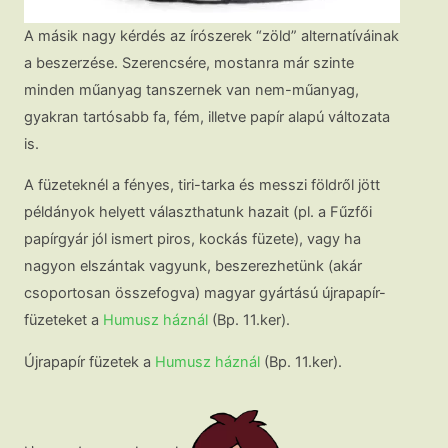
A másik nagy kérdés az írószerek “zöld” alternatíváinak
a beszerzése. Szerencsére, mostanra már szinte
minden műanyag tanszernek van nem-műanyag,
gyakran tartósabb fa, fém, illetve papír alapú változata
is.
A füzeteknél a fényes, tiri-tarka és messzi földről jött
példányok helyett választhatunk hazait (pl. a Fűzfői
papírgyár jól ismert piros, kockás füzete), vagy ha
nagyon elszántak vagyunk, beszerezhetünk (akár
csoportosan összefogva) magyar gyártású újrapapír-
füzeteket a
Humusz háznál
(Bp. 11.ker).
Újrapapír füzetek a
Humusz háznál
(Bp. 11.ker).