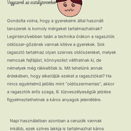
Vegyszerek az osztályteremben
Gondolta volna, hogy a gyerekeink által használt
tanszerek is komoly mérgeket tartalmazhatnak?
Legintenzívebben talán a technika órákon a ragasztók
oldószer-gőzének vannak kitéve a gyerekek. Sok
ragasztó tartalmaz olyan szerves oldószereket, melyek
nemcsak fejfájást, könnyezést válthatnak ki, de
némelyek még rákkeltőek is. Mit tehetünk annak
érdekében, hogy elkerüljük ezeket a ragasztókat? Ha
nincs egyértelmű jelölés mint “oldószermentes”, akkor
a ragasztók erős szaga, ill. tűzveszélyeségük jelzése
figyelmeztethetnek a káros anyagok jelenlétére.
Napi használatban azonban a ceruzák vannak
inkább, ezek színes lakkja is tartalmazhat káros