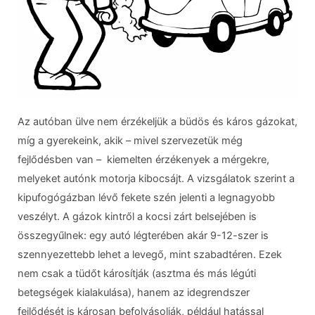
Az autóban ülve nem érzékeljük a büdös és káros gázokat,
míg a gyerekeink, akik – mivel szervezetük még
fejlődésben van – kiemelten érzékenyek a mérgekre,
melyeket autónk motorja kibocsájt. A vizsgálatok szerint a
kipufogógázban lévő fekete szén jelenti a legnagyobb
veszélyt. A gázok kintről a kocsi zárt belsejében is
összegyűlnek: egy autó légterében akár 9-12-szer is
szennyezettebb lehet a levegő, mint szabadtéren. Ezek
nem csak a tüdőt károsítják (asztma és más légúti
betegségek kialakulása), hanem az idegrendszer
fejlődését is károsan befolyásolják, például hatással