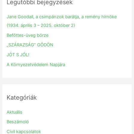
Legutóbbi bejegyzések
c
h
Jane Goodall, a csimpánzok barátja, a remény hírnöke
f
(1934. április 3 – 2025. október 2)
o
Befőttes-üveg börze
r
„SZÁRAZSÁG” GÖDÖN
:
JÓT S JÓL!
A Környezetvédelem Napjára
Kategóriák
Aktuális
Beszámoló
Civil kapcsolatok