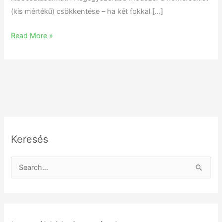
(kis mértékű) csökkentése – ha két fokkal […]
Read More »
Keresés
S
e
a
r