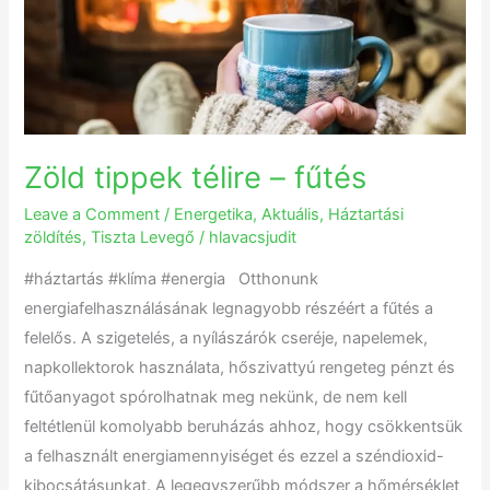
–
fűtés
Zöld tippek télire – fűtés
Leave a Comment
/
Energetika
,
Aktuális
,
Háztartási
zöldítés
,
Tiszta Levegő
/
hlavacsjudit
#háztartás #klíma #energia Otthonunk
energiafelhasználásának legnagyobb részéért a fűtés a
felelős. A szigetelés, a nyílászárók cseréje, napelemek,
napkollektorok használata, hőszivattyú rengeteg pénzt és
fűtőanyagot spórolhatnak meg nekünk, de nem kell
feltétlenül komolyabb beruházás ahhoz, hogy csökkentsük
a felhasznált energiamennyiséget és ezzel a széndioxid-
kibocsátásunkat. A legegyszerűbb módszer a hőmérséklet